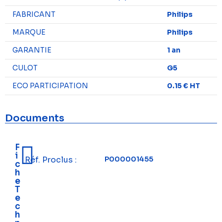
FABRICANT
Philips
MARQUE
Philips
GARANTIE
1 an
CULOT
G5
ECO PARTICIPATION
0.15 € HT
Documents
F
i
Réf. Proclus :
P000001455
c
h
e
T
e
c
h