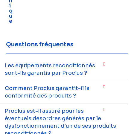
n
i
q
u
e
Questions fréquentes
Les équipements reconditionnés
sont-ils garantis par Proclus ?
Comment Proclus garantit-il la
conformité des produits ?
Proclus est-il assuré pour les
éventuels désordres générés par le
dysfonctionnement d’un de ses produits
reconditionnés ?