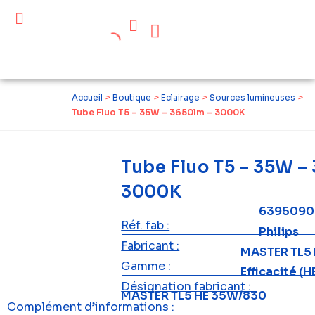
Céder ses équipements .
Qui sommes-nous ?
Pourquoi réemployer ?
Devenir acteur du réemploi
Accueil
>
Boutique
>
Eclairage
>
Sources lumineuses
>
Tube Fluo T5 – 35W – 3650lm – 3000K
Tube Fluo T5 – 35W –
3000K
6395090
Réf. fab :
Philips
Fabricant :
MASTER TL5
Gamme :
Efficacité (H
Désignation fabricant :
MASTER TL5 HE 35W/830
Complément d’informations :