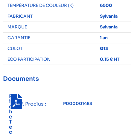
TEMPÉRATURE DE COULEUR (K)
6500
FABRICANT
Sylvania
MARQUE
Sylvania
GARANTIE
1 an
CULOT
G13
ECO PARTICIPATION
0.15 € HT
Documents
F
i
Réf. Proclus :
P000001483
c
h
e
T
e
c