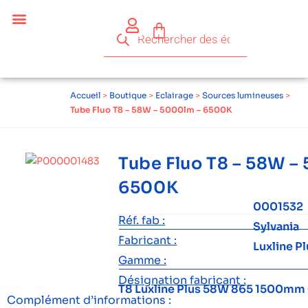
Céder ses équipements .
Qui sommes-nous ?
Pourquoi réemployer ?
Devenir acteur du réemploi
Accueil
>
Boutique
>
Eclairage
>
Sources lumineuses
>
Tube Fluo T8 – 58W – 5000lm – 6500K
Tube Fluo T8 – 58W –
6500K
0001532
Réf. fab :
Sylvania
Fabricant :
Luxline P
Gamme :
Désignation fabricant :
T8 Luxline Plus 58W 865 1500mm
Complément d’informations :