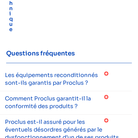
h
n
i
q
u
e
Questions fréquentes
Les équipements reconditionnés
sont-ils garantis par Proclus ?
Comment Proclus garantit-il la
conformité des produits ?
Proclus est-il assuré pour les
éventuels désordres générés par le
dysfonctionnement d’un de ses produits