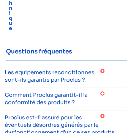
h
n
i
q
u
e
Questions fréquentes
Les équipements reconditionnés
sont-ils garantis par Proclus ?
Comment Proclus garantit-il la
conformité des produits ?
Proclus est-il assuré pour les
éventuels désordres générés par le
dysfonctionnement d’un de ses produits