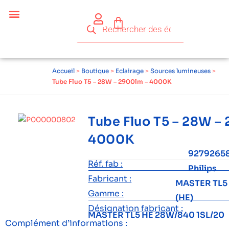
Céder ses équipements .
Qui sommes-nous ?
Pourquoi réemployer ?
Devenir acteur du réemploi
Accueil
>
Boutique
>
Eclairage
>
Sources lumineuses
>
Tube Fluo T5 – 28W – 2900lm – 4000K
Tube Fluo T5 – 28W –
4000K
9279265
Réf. fab :
Philips
Fabricant :
MASTER TL5 H
Gamme :
(HE)
Désignation fabricant :
MASTER TL5 HE 28W/840 1SL/20
Complément d’informations :