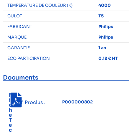
TEMPÉRATURE DE COULEUR (K)
4000
CULOT
T5
FABRICANT
Philips
MARQUE
Philips
GARANTIE
1 an
ECO PARTICIPATION
0.12 € HT
Documents
F
i
Réf. Proclus :
P000000802
c
h
e
T
e
c