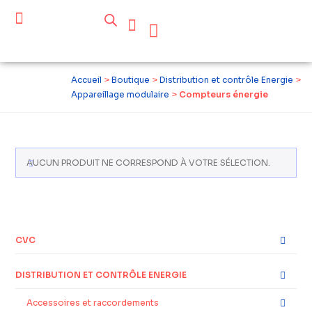
Céder ses équipements .
Qui sommes-nous ?
Pourquoi réemployer ?
Devenir acteur du réemploi
Accueil
>
Boutique
>
Distribution et contrôle Energie
>
Appareillage modulaire
>
Compteurs énergie
AUCUN PRODUIT NE CORRESPOND À VOTRE SÉLECTION.
CVC
DISTRIBUTION ET CONTRÔLE ENERGIE
Accessoires et raccordements