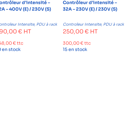
ontrôleur d’intensité –
Contrôleur d’intensité –
2A – 400V (E) / 230V (S)
32A – 230V (E) / 230V (S)
ntroleur intensite
,
PDU à rack
Controleur intensite
,
PDU à rack
90,00
€
HT
250,00
€
HT
48,00
€
ttc
300,00
€
ttc
0 en stock
15 en stock