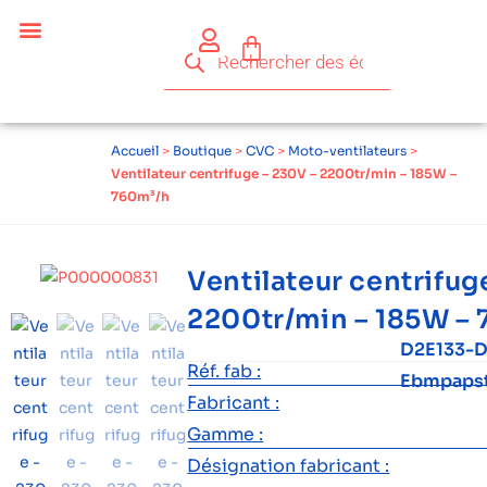
Accueil
>
Boutique
>
CVC
>
Moto-ventilateurs
>
Ventilateur centrifuge – 230V – 2200tr/min – 185W –
760m³/h
Ventilateur centrifug
2200tr/min – 185W –
D2E133-
Réf. fab :
Ebmpaps
Fabricant :
Gamme :
Désignation fabricant :