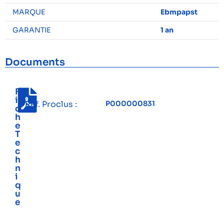
MARQUE
Ebmpapst
GARANTIE
1 an
Documents
F
i
Réf. Proclus :
P000000831
c
h
e
T
e
c
h
n
i
q
u
e