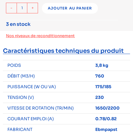
-
+
AJOUTER AU PANIER
3 en stock
Nos niveaux de reconditionnement
Caractéristiques techniques du produit
POIDS
3,8 kg
DÉBIT (M3/H)
760
PUISSANCE (W OU VA)
175/185
TENSION (V)
230
VITESSE DE ROTATION (TR/MIN)
1650/2200
COURANT EMPLOI (A)
0.78/0.82
FABRICANT
Ebmpapst