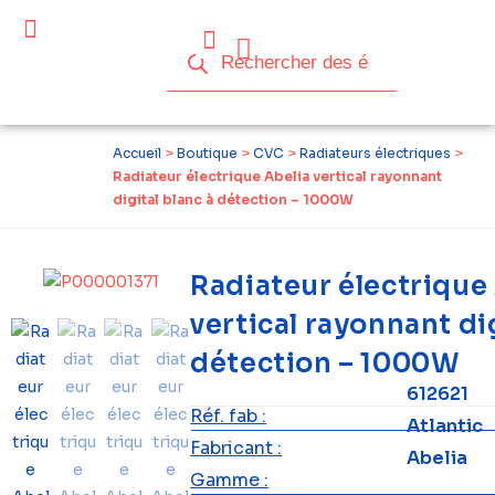
Céder ses équipements .
Qui sommes-nous ?
Pourquoi réemployer ?
Devenir acteur du réemploi
Accueil
>
Boutique
>
CVC
>
Radiateurs électriques
>
Radiateur électrique Abelia vertical rayonnant
digital blanc à détection – 1000W
Radiateur électrique
vertical rayonnant dig
détection – 1000W
612621
Réf. fab :
Atlantic
Fabricant :
Abelia
Gamme :