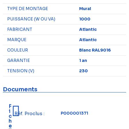
TYPE DE MONTAGE
Mural
PUISSANCE (W OU VA)
1000
FABRICANT
Atlantic
MARQUE
Atlantic
COULEUR
Blanc RAL9016
GARANTIE
1 an
TENSION (V)
230
Documents
F
i
Réf. Proclus :
P000001371
c
h
e