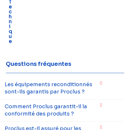
T
e
c
h
n
i
q
u
e
Questions fréquentes
Les équipements reconditionnés
sont-ils garantis par Proclus ?
Comment Proclus garantit-il la
conformité des produits ?
Proclus est-il assuré pour les