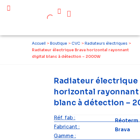
Céder ses équipements .
Qui sommes-nous ?
Pourquoi réemployer ?
Devenir acteur du réemploi
Accueil
>
Boutique
>
CVC
>
Radiateurs électriques
>
Radiateur électrique Brava horizontal rayonnant
digital blanc à détection – 2000W
Radiateur électrique
horizontal rayonnant 
blanc à détection –
Réf. fab :
Réoterm
Fabricant :
Brava
Gamme :