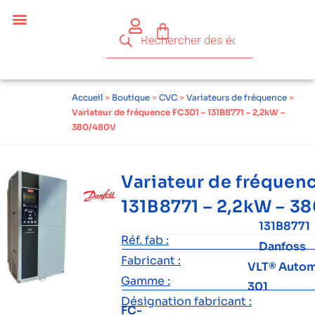
Accueil
>
Boutique
>
CVC
>
Variateurs de fréquence
>
Variateur de fréquence FC301 – 131B8771 – 2,2kW –
380/480V
Variateur de fréquen
131B8771 – 2,2kW – 3
131B8771
Réf. fab :
Danfoss
Fabricant :
VLT® Autom
Gamme :
301
Désignation fabricant :
FC-