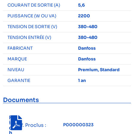
COURANT DE SORTIE (A)
5,6
PUISSANCE (W OU VA)
2200
TENSION DE SORTIE (V)
380-480
TENSION ENTRÉE (V)
380-480
FABRICANT
Danfoss
MARQUE
Danfoss
NIVEAU
Premium, Standard
GARANTIE
1 an
Documents
F
i
Réf. Proclus :
P000000323
c
h