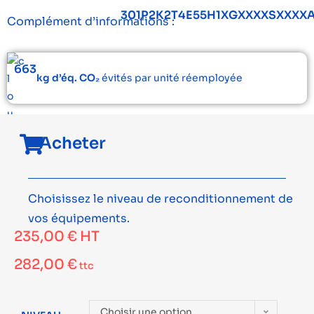
301P2K2T4E55H1XGXXXXSXXXX
Complément d’informations :
663
kg d’éq. CO₂
évités par unité réemployée
Acheter
Choisissez le niveau de reconditionnement de
vos équipements.
235,00
€
HT
282,00
€
ttc
Choisir une option