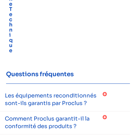
e
T
e
c
h
n
i
q
u
e
Questions fréquentes
Les équipements reconditionnés
sont-ils garantis par Proclus ?
Comment Proclus garantit-il la
conformité des produits ?