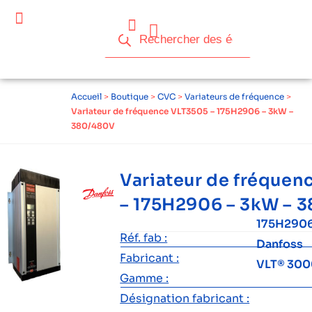
Accueil
>
Boutique
>
CVC
>
Variateurs de fréquence
>
Variateur de fréquence VLT3505 – 175H2906 – 3kW –
380/480V
Variateur de fréquen
– 175H2906 – 3kW – 
175H290
Réf. fab :
Danfoss
Fabricant :
VLT® 300
Gamme :
Désignation fabricant :