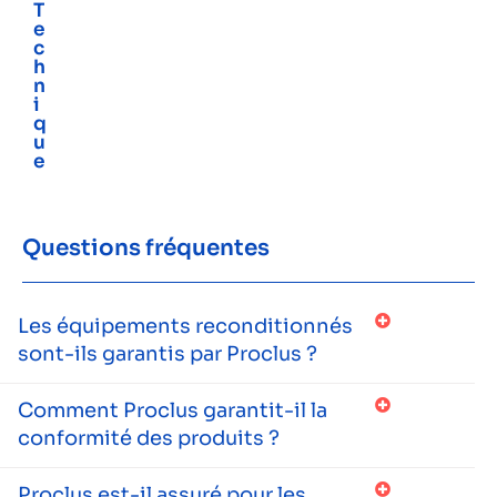
T
e
c
h
n
i
q
u
e
Questions fréquentes
Les équipements reconditionnés
sont-ils garantis par Proclus ?
Comment Proclus garantit-il la
conformité des produits ?
Proclus est-il assuré pour les