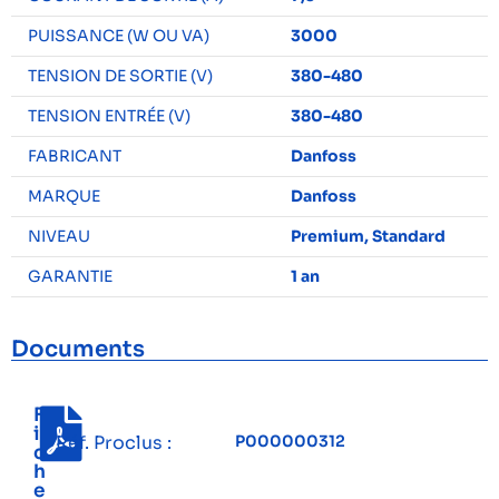
PUISSANCE (W OU VA)
3000
TENSION DE SORTIE (V)
380-480
TENSION ENTRÉE (V)
380-480
FABRICANT
Danfoss
MARQUE
Danfoss
NIVEAU
Premium, Standard
GARANTIE
1 an
Documents
F
i
Réf. Proclus :
P000000312
c
h
e