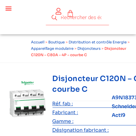
Accueil
>
Boutique
>
Distribution et contrôle Energie
>
Appareillage modulaire
>
Disjoncteurs
>
Disjoncteur
C120N – C80A – 4P – courbe C
Disjoncteur C120N – 
courbe C
A9N1837
Réf. fab :
Schneide
Fabricant :
Acti9
Gamme :
Désignation fabricant :