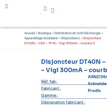
Céder ses équipements .
Qui sommes-nous ?
Pourquoi réemployer ?
Devenir acteur du réemploi
Accueil
>
Boutique
>
Distribution et contrôle Energie
>
Appareillage modulaire
>
Disjoncteurs
>
Disjoncteur
DT40N – C6A – 1P+N – Vigi 300mA – courbe C
Disjoncteur DT40N –
– Vigi 300mA – cour
A9N21364
Réf. fab :
Schneide
Fabricant :
Prodis
Gamme :
Désignation fabricant :