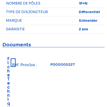
NOMBRE DE PÔLES
1P+N
TYPE DE DISJONCTEUR
Differentiel
MARQUE
Schneider
GARANTIE
2 ans
Documents
F
i
Réf. Proclus :
P000000227
c
h
e
T
e
c
h
n
i
q