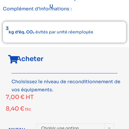
U
Complément d’informations :
3
kg d’éq. CO₂
évités par unité réemployée
Acheter
Choisissez le niveau de reconditionnement de
vos équipements.
7,00
€
HT
8,40
€
ttc
Choisir une option