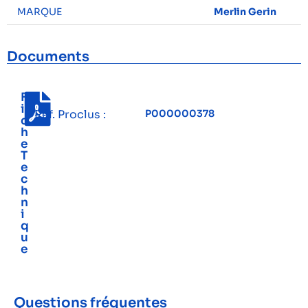
MARQUE
Merlin Gerin
Documents
F
i
Réf. Proclus :
P000000378
c
h
e
T
e
c
h
n
i
q
u
e
Questions fréquentes