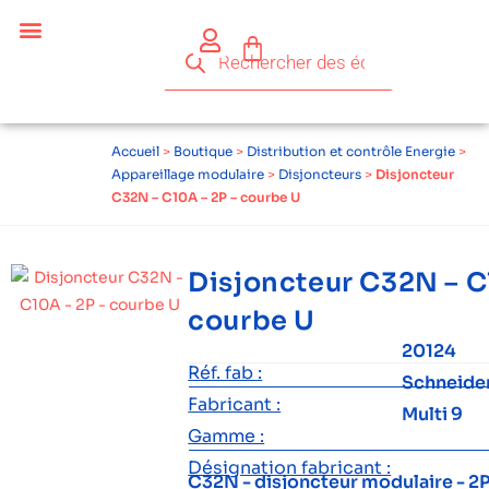
Céder ses équipements .
Qui sommes-nous ?
Pourquoi réemployer ?
Devenir acteur du réemploi
Accueil
>
Boutique
>
Distribution et contrôle Energie
>
Appareillage modulaire
>
Disjoncteurs
>
Disjoncteur
C32N – C10A – 2P – courbe U
Disjoncteur C32N – C
courbe U
20124
Réf. fab :
Schneide
Fabricant :
Multi 9
Gamme :
Désignation fabricant :
C32N - disjoncteur modulaire - 2P