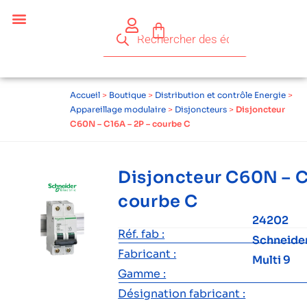
Accueil
>
Boutique
>
Distribution et contrôle Energie
>
Appareillage modulaire
>
Disjoncteurs
>
Disjoncteur
C60N – C16A – 2P – courbe C
Disjoncteur C60N – C
courbe C
24202
Réf. fab :
Schneide
Fabricant :
Multi 9
Gamme :
Désignation fabricant :