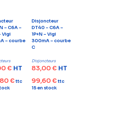
ncteur
Disjoncteur
 – C6A –
DT40 – C6A –
 Vigi
1P+N – Vigi
A – courbe
300mA – courbe
C
cteurs
Disjoncteurs
00
€
HT
83,00
€
HT
,80
€
99,60
€
ttc
ttc
stock
15 en stock