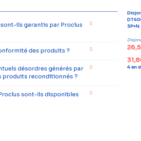
Disjo
DT40N
ont-ils garantis par Proclus
3P+N 
Disjon
26,
onformité des produits ?
31,
4 en 
entuels désordres générés par
 produits reconditionnés ?
Proclus sont-ils disponibles