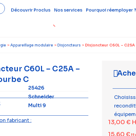
Découvrir Proclus
Nos services
Pourquoi réemployer 
rgie
>
Appareillage modulaire
>
Disjoncteurs
>
Disjoncteur C60L – C25A 
ncteur C60L – C25A –
Ache
courbe C
25426
Schneider
Choisiss
:
Multi 9
recondi
équipem
n fabricant :
13,00
€
H
15,60
€
tt