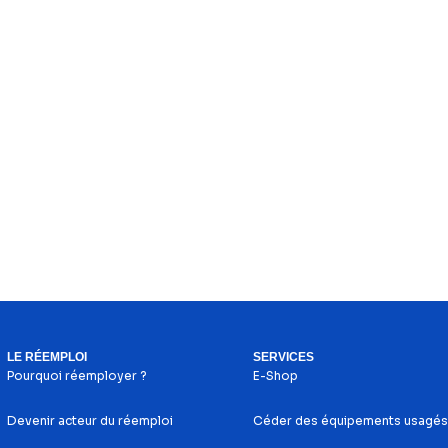
LE RÉEMPLOI
SERVICES
Pourquoi réemployer ?
E-Shop
Devenir acteur du réemploi
Céder des équipements usagés