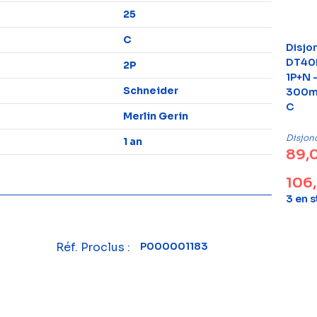
25
C
Disjo
DT40N
2P
1P+N –
Schneider
300m
C
Merlin Gerin
Disjon
1 an
89,
106
3 en 
Réf. Proclus :
P000001183