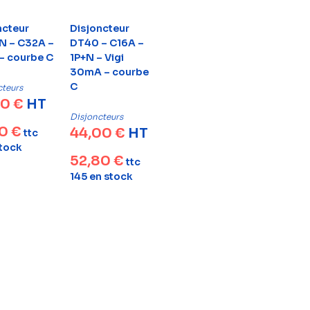
ncteur
Disjoncteur
 – C32A –
DT40 – C16A –
– courbe C
1P+N – Vigi
30mA – courbe
C
cteurs
50
€
HT
Disjoncteurs
80
€
44,00
€
HT
ttc
stock
52,80
€
ttc
145 en stock