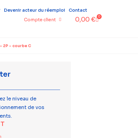
?
Devenir acteur du réemploi
Contact
0
0,00
€
Compte client
– 2P – courbe C
ter
ez le niveau de
tionnement de vos
ents.
T
c