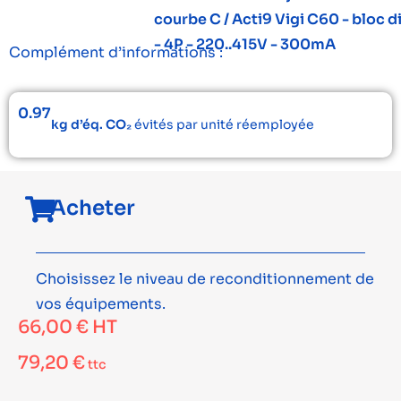
courbe C / Acti9 Vigi C60 - bloc di
- 4P - 220..415V - 300mA
Complément d’informations :
0.97
kg d’éq. CO₂
évités par unité réemployée
Acheter
Choisissez le niveau de reconditionnement de
vos équipements.
66,00
€
HT
79,20
€
ttc