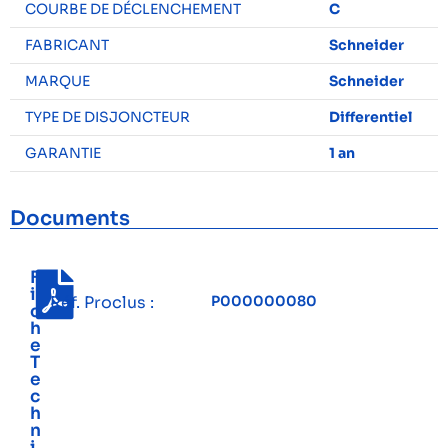
COURBE DE DÉCLENCHEMENT
C
FABRICANT
Schneider
MARQUE
Schneider
TYPE DE DISJONCTEUR
Differentiel
GARANTIE
1 an
Documents
F
i
Réf. Proclus :
P000000080
c
h
e
T
e
c
h
n
i