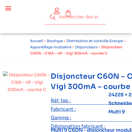
Accueil
>
Boutique
>
Distribution et contrôle Energie
>
Appareillage modulaire
>
Disjoncteurs
>
Disjoncteur
C60N – C16A – 4P – Vigi 300mA – courbe C
Disjoncteur C60N – C
Vigi 300mA – courbe
24228 + 
Réf. fab :
Schneide
Fabricant :
Multi 9
Gamme :
Désignation fabricant :
Multi 9 C60N - disjoncteur modulai