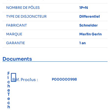
NOMBRE DE PÔLES
1P+N
TYPE DE DISJONCTEUR
Differentiel
FABRICANT
Schneider
MARQUE
Merlin Gerin
GARANTIE
1 an
Documents
F
i
Réf. Proclus :
P000000998
c
h
e
T
e
c
h