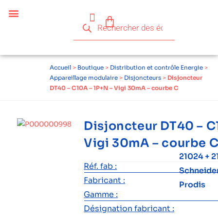
Céder ses équipements .
Qui sommes-nous ?
Pourquoi réemployer ?
Devenir acteur du réemploi
Accueil
>
Boutique
>
Distribution et contrôle Energie
>
Appareillage modulaire
>
Disjoncteurs
>
Disjoncteur
DT40 – C10A – 1P+N – Vigi 30mA – courbe C
Disjoncteur DT40 – C
Vigi 30mA – courbe 
21024 + 
Réf. fab :
Schneide
Fabricant :
Prodis
Gamme :
Désignation fabricant :