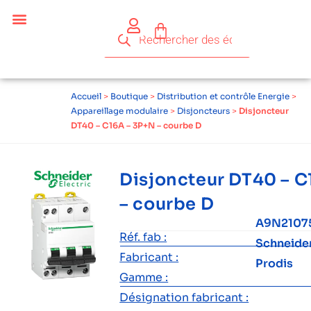
Accueil
>
Boutique
>
Distribution et contrôle Energie
>
Appareillage modulaire
>
Disjoncteurs
>
Disjoncteur
DT40 – C16A – 3P+N – courbe D
Disjoncteur DT40 – C
– courbe D
A9N2107
Réf. fab :
Schneide
Fabricant :
Prodis
Gamme :
Désignation fabricant :