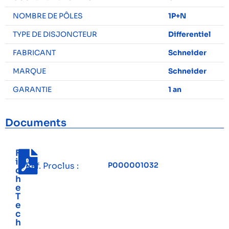
NOMBRE DE PÔLES
1P+N
TYPE DE DISJONCTEUR
Differentiel
FABRICANT
Schneider
MARQUE
Schneider
GARANTIE
1 an
Documents
F
i
Réf. Proclus :
P000001032
c
h
e
T
e
c
h