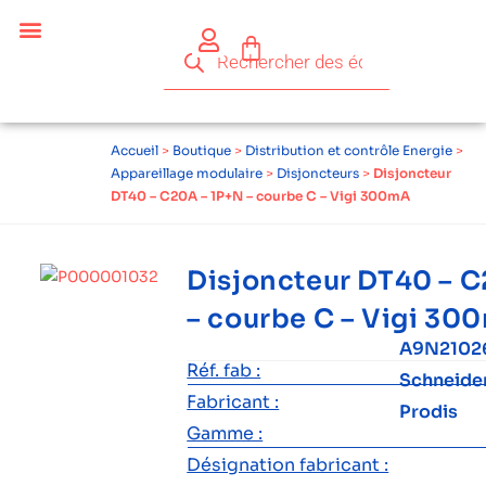
Accueil
>
Boutique
>
Distribution et contrôle Energie
>
Appareillage modulaire
>
Disjoncteurs
>
Disjoncteur
DT40 – C20A – 1P+N – courbe C – Vigi 300mA
Disjoncteur DT40 – C
– courbe C – Vigi 30
A9N21026
Réf. fab :
Schneide
Fabricant :
Prodis
Gamme :
Désignation fabricant :