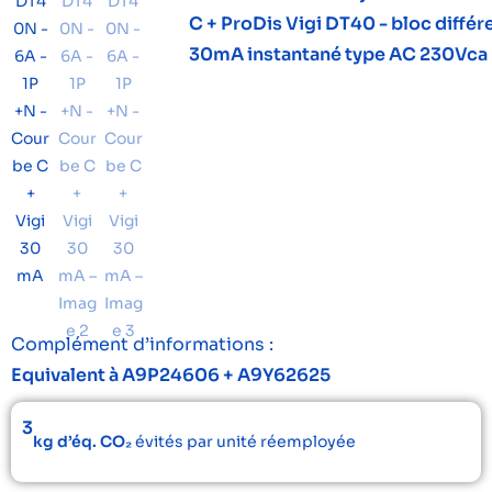
C + ProDis Vigi DT40 - bloc différ
30mA instantané type AC 230Vca
Complément d’informations :
Equivalent à A9P24606 + A9Y62625
3
kg d’éq. CO₂
évités par unité réemployée