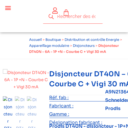
Accueil
>
Boutique
>
Distribution et contrôle Energie
>
Appareillage modulaire
>
Disjoncteurs
>
Disjoncteur
DT40N – 6A – 1P +N – Courbe C + Vigi 30 mA
Disjoncteur DT40N – 
Courbe C + Vigi 30 m
A9N21364
Réf. fab :
Schneide
Fabricant :
Prodis
Gamme :
Désignation fabricant :
Prodis DT40N - disjoncteur - 1P+N