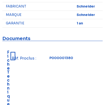
FABRICANT
Schneider
MARQUE
Schneider
GARANTIE
1 an
Documents
F
i
Réf. Proclus :
P000001380
c
h
e
T
e
c
h
n
i
q
u
e