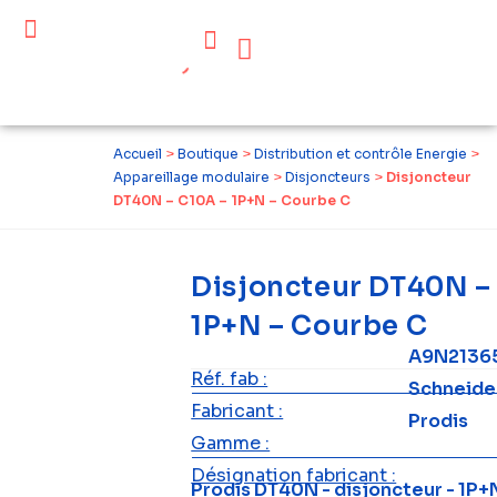
Céder ses équipements .
Qui sommes-nous ?
Pourquoi réemployer ?
Devenir acteur du réemploi
Accueil
>
Boutique
>
Distribution et contrôle Energie
>
Appareillage modulaire
>
Disjoncteurs
>
Disjoncteur
DT40N – C10A – 1P+N – Courbe C
Disjoncteur DT40N –
1P+N – Courbe C
A9N2136
Réf. fab :
Schneide
Fabricant :
Prodis
Gamme :
Désignation fabricant :
Prodis DT40N - disjoncteur - 1P+N