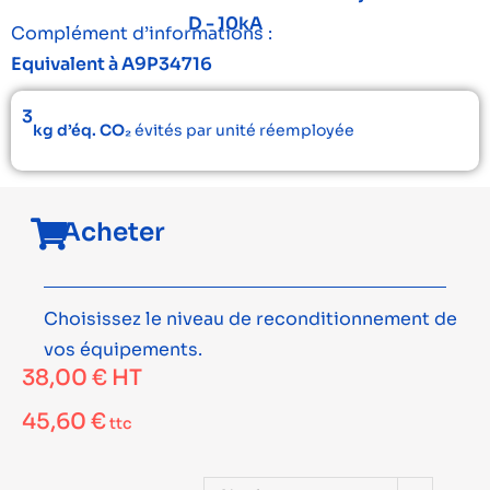
D - 10kA
Complément d’informations :
Equivalent à A9P34716
3
kg d’éq. CO₂
évités par unité réemployée
Acheter
Choisissez le niveau de reconditionnement de
vos équipements.
38,00
€
HT
45,60
€
ttc