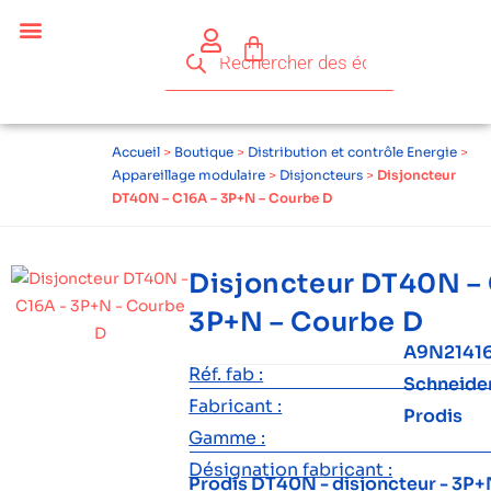
Accueil
>
Boutique
>
Distribution et contrôle Energie
>
Appareillage modulaire
>
Disjoncteurs
>
Disjoncteur
DT40N – C16A – 3P+N – Courbe D
Disjoncteur DT40N –
3P+N – Courbe D
A9N2141
Réf. fab :
Schneide
Fabricant :
Prodis
Gamme :
Désignation fabricant :
Prodis DT40N - disjoncteur - 3P+