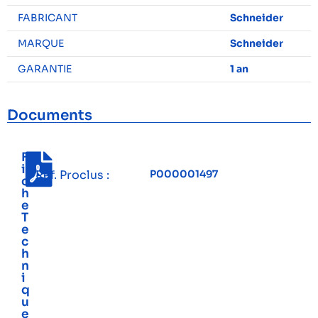
FABRICANT
Schneider
MARQUE
Schneider
GARANTIE
1 an
Documents
F
i
Réf. Proclus :
P000001497
c
h
e
T
e
c
h
n
i
q
u
e