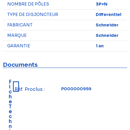
NOMBRE DE PÔLES
3P+N
TYPE DE DISJONCTEUR
Differentiel
FABRICANT
Schneider
MARQUE
Schneider
GARANTIE
1 an
Documents
F
i
Réf. Proclus :
P000000959
c
h
e
T
e
c
h
n