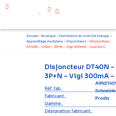
Céder ses équipements .
Qui sommes-nous ?
Pourquoi réemployer ?
Devenir acteur du réemploi
Accueil
>
Boutique
>
Distribution et contrôle Energie
>
Appareillage modulaire
>
Disjoncteurs
>
Disjoncteur
DT40N – C32A – 3P+N – Vigi 300mA – courbe C .
Disjoncteur DT40N –
3P+N – Vigi 300mA – 
A9N21409
Réf. fab :
Schneide
Fabricant :
Prodis
Gamme :
Désignation fabricant :