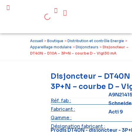
Céder ses équipements .
Qui sommes-nous ?
Pourquoi réemployer ?
Devenir acteur du réemploi
Accueil
>
Boutique
>
Distribution et contrôle Energie
>
Appareillage modulaire
>
Disjoncteurs
>
Disjoncteur –
DT40N – D10A – 3P+N – courbe D – Vigi30 mA
Disjoncteur – DT40N 
3P+N – courbe D – V
A9N21415
Réf. fab :
Schneide
Fabricant :
Acti 9
Gamme :
Désignation fabricant :
Prodis DT40N - disjoncteur - 3P+