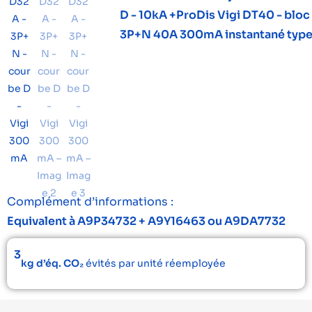
D - 10kA +ProDis Vigi DT40 - bloc 
3P+N 40A 300mA instantané typ
Complément d’informations :
Equivalent à A9P34732 + A9Y16463 ou A9DA7732
3
kg d’éq. CO₂
évités par unité réemployée