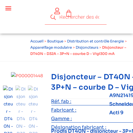
Céder ses équipements .
Qui sommes-nous ?
Pourquoi réemployer ?
Devenir acteur du réemploi
Accueil
>
Boutique
>
Distribution et contrôle Energie
>
Appareillage modulaire
>
Disjoncteurs
>
Disjoncteur –
DT40N – D32A – 3P+N – courbe D – Vigi300 mA
Disjoncteur – DT40N 
3P+N – courbe D – V
A9N21419
Réf. fab :
Schneide
Fabricant :
Acti 9
Gamme :
Désignation fabricant :
Prodis DT40N - disjoncteur - 3P+