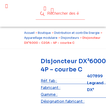
Céder ses équipements .
Qui sommes-nous ?
Pourquoi réemployer ?
Devenir acteur du réemploi
Accueil
>
Boutique
>
Distribution et contrôle Energie
>
Appareillage modulaire
>
Disjoncteurs
>
Disjoncteur
DX³6000 – C20A – 4P – courbe C
Disjoncteur DX³6000
4P – courbe C
407899
Réf. fab :
Legrand
Fabricant :
DX³
Gamme :
Désignation fabricant :