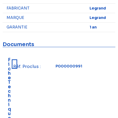
FABRICANT
Legrand
MARQUE
Legrand
GARANTIE
1 an
Documents
F
i
Réf. Proclus :
P000000991
c
h
e
T
e
c
h
n
i
q
u