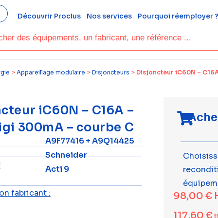
Découvrir Proclus
Nos services
Pourquoi réemployer 
rgie
>
Appareillage modulaire
>
Disjoncteurs
>
Disjoncteur iC60N – C16A
ncteur iC60N – C16A –
Ache
Vigi 300mA – courbe C
A9F77416 + A9Q14425
Schneider
Choisiss
:
Acti 9
recondi
équipem
n fabricant :
98,00
€
117,60
€
t