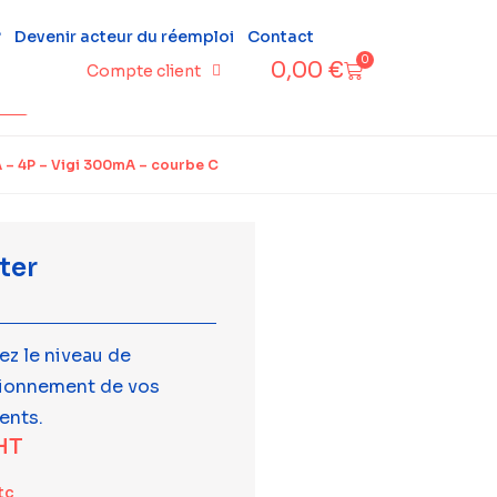
?
Devenir acteur du réemploi
Contact
0
0,00
€
Compte client
 – 4P – Vigi 300mA – courbe C
ter
ez le niveau de
tionnement de vos
ents.
HT
tc