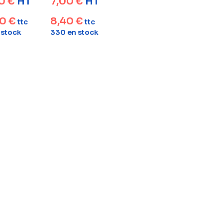
50
€
HT
7,00
€
HT
60
€
8,40
€
ttc
ttc
 stock
330 en stock