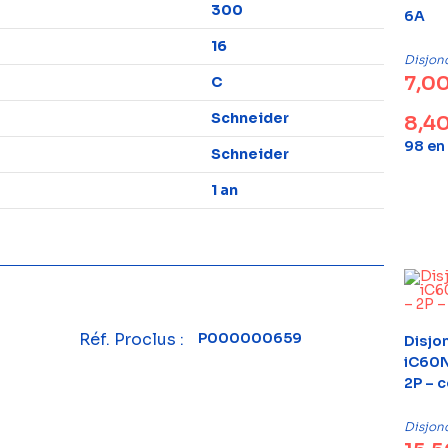
300
6A
16
Disjon
7,0
C
Schneider
8,4
98 en
Schneider
1 an
Réf. Proclus :
P000000659
Disjo
iC60N
2P – 
Disjon