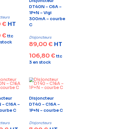
Disjoncteur
DT40N – C6A –
1P+N – Vigi
cteurs
300mA – courbe
0
€
HT
C
0
€
ttc
Disjoncteurs
 stock
89,00
€
HT
106,80
€
ttc
3 en stock
ncteur
Disjoncteur
 – C16A –
DT40 – C16A –
courbe C
1P+N – courbe C
cteurs
Disjoncteurs