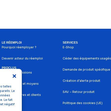
LE RÉEMPLOI
SERVICES
Pourquoi réemployer ?
E-Shop
Devenir acteur du réemploi
Céder des équipements usagés
PROCLUS
Demande de produit spécifique
Histoire et missions
Création d’alerte produit
Nos services et moyens
s telles
areils. Le
SAV – Retour produit
Nos partenaires et clients
données
. Le fait
Politique des cookies (UE)
et négatif