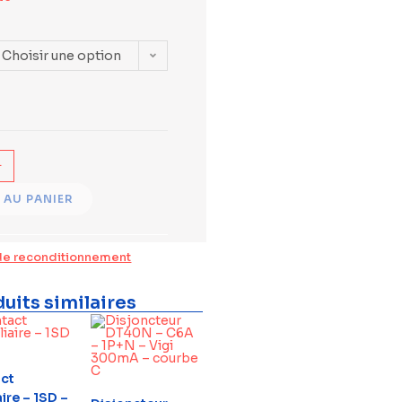
Choisir une option
+
 AU PANIER
de reconditionnement
uits similaires
ct
aire – 1SD –