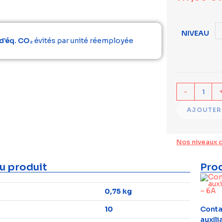
NIVEAU
d’éq. CO₂
évités par unité réemployée
-
AJOUTER
Nos niveaux 
u produit
Prod
0,75 kg
10
Conta
auxili