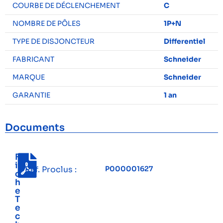
COURBE DE DÉCLENCHEMENT
C
NOMBRE DE PÔLES
1P+N
TYPE DE DISJONCTEUR
Differentiel
FABRICANT
Schneider
MARQUE
Schneider
GARANTIE
1 an
Documents
F
i
Réf. Proclus :
P000001627
c
h
e
T
e
c