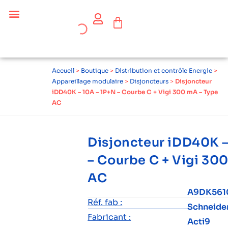
Céder ses équipements .
Qui sommes-nous ?
Pourquoi réemployer ?
Devenir acteur du réemploi
Accueil
>
Boutique
>
Distribution et contrôle Energie
>
Appareillage modulaire
>
Disjoncteurs
>
Disjoncteur
iDD40K – 10A – 1P+N – Courbe C + Vigi 300 mA – Type
AC
Disjoncteur iDD40K –
– Courbe C + Vigi 30
AC
A9DK561
Réf. fab :
Schneide
Fabricant :
Acti9