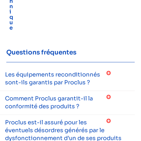
h
n
i
q
u
e
Questions fréquentes
Les équipements reconditionnés
sont-ils garantis par Proclus ?
Comment Proclus garantit-il la
conformité des produits ?
Proclus est-il assuré pour les
éventuels désordres générés par le
dysfonctionnement d’un de ses produits