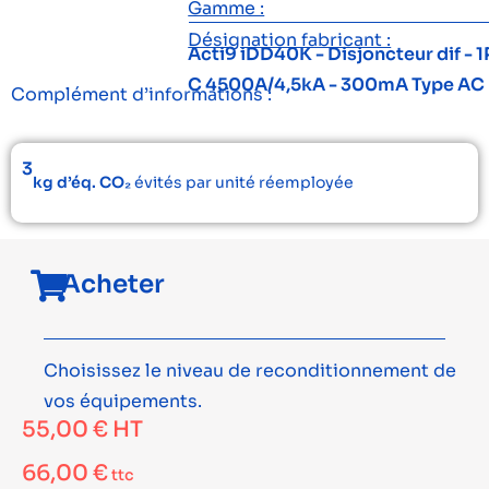
Gamme :
Désignation fabricant :
Acti9 iDD40K - Disjoncteur dif - 1
C 4500A/4,5kA - 300mA Type AC
Complément d’informations :
3
kg d’éq. CO₂
évités par unité réemployée
Acheter
Choisissez le niveau de reconditionnement de
vos équipements.
55,00
€
HT
66,00
€
ttc