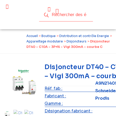
Céder ses équipements .
Qui sommes-nous ?
Pourquoi réemployer ?
Devenir acteur du réemploi
Accueil
>
Boutique
>
Distribution et contrôle Energie
>
Appareillage modulaire
>
Disjoncteurs
>
Disjoncteur
DT40 – C10A – 3P+N – Vigi 300mA – courbe C
Disjoncteur DT40 – 
– Vigi 300mA – cour
A9N21405
Réf. fab :
Schneide
Fabricant :
Prodis
Gamme :
Désignation fabricant :