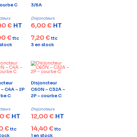
courbe C
3/6A
cteurs
Disjoncteurs
00
€
HT
6,00
€
HT
00
€
7,20
€
ttc
ttc
 stock
3 en stock
ncteur
Disjoncteur
– C4A – 2P
C60N – C32A –
rbe C
2P – courbe C
cteurs
Disjoncteurs
00
€
HT
12,00
€
HT
20
€
14,40
€
ttc
ttc
stock
1 en stock