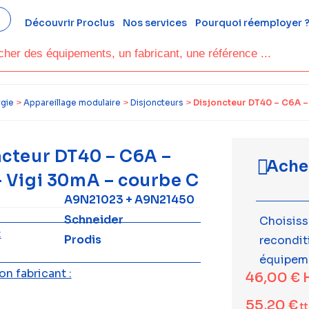
Découvrir Proclus
Nos services
Pourquoi réemployer 
rgie
>
Appareillage modulaire
>
Disjoncteurs
>
Disjoncteur DT40 – C6A –
ncteur DT40 – C6A –
Ache
– Vigi 30mA – courbe C
A9N21023 + A9N21450
Schneider
Choisiss
:
Prodis
recondi
équipem
n fabricant :
46,00
€
55,20
€
t