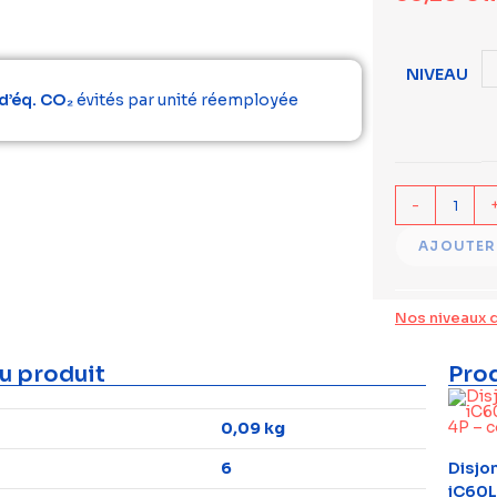
NIVEAU
d’éq. CO₂
évités par unité réemployée
-
AJOUTER
Nos niveaux 
u produit
Prod
0,09 kg
6
Disjo
iC60L