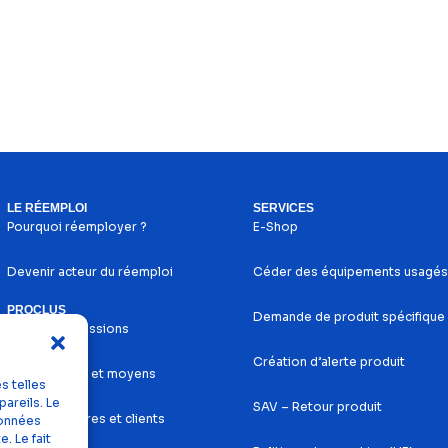
LE RÉEMPLOI
SERVICES
Pourquoi réemployer ?
E-Shop
Devenir acteur du réemploi
Céder des équipements usagés
PROCLUS
Demande de produit spécifique
Histoire et missions
Création d’alerte produit
Nos services et moyens
s telles
areils. Le
SAV – Retour produit
Nos partenaires et clients
données
. Le fait