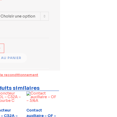
Choisir une option
+
 AU PANIER
de reconditionnement
uits similaires
ncteur
Contact
 – C32A –
auxiliaire – OF –