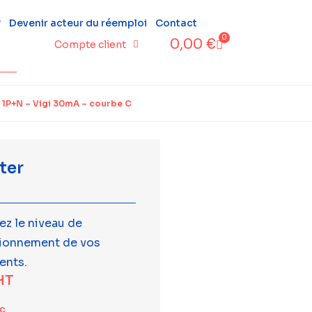
?
Devenir acteur du réemploi
Contact
0
0,00
€
Compte client
 1P+N – Vigi 30mA – courbe C
ter
ez le niveau de
tionnement de vos
ents.
HT
tc