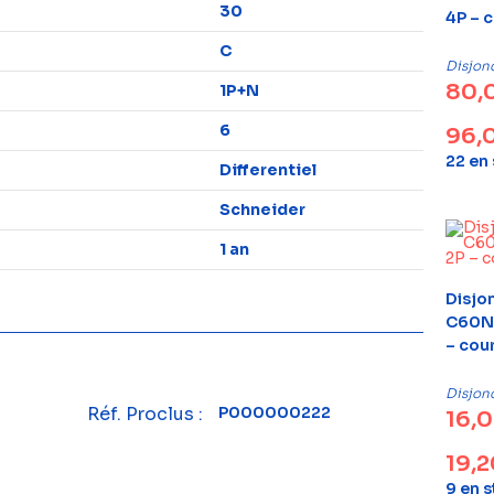
30
4P – 
C
Disjon
80,
1P+N
6
96,
22 en
Differentiel
Schneider
1 an
Disjo
C60N 
– cou
Disjon
Réf. Proclus :
P000000222
16,
19,
9 en 