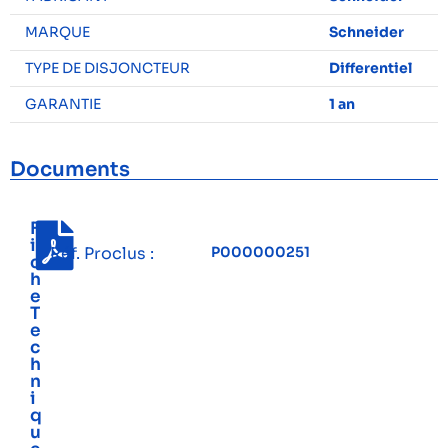
MARQUE
Schneider
TYPE DE DISJONCTEUR
Differentiel
GARANTIE
1 an
Documents
F
i
Réf. Proclus :
P000000251
c
h
e
T
e
c
h
n
i
q
u