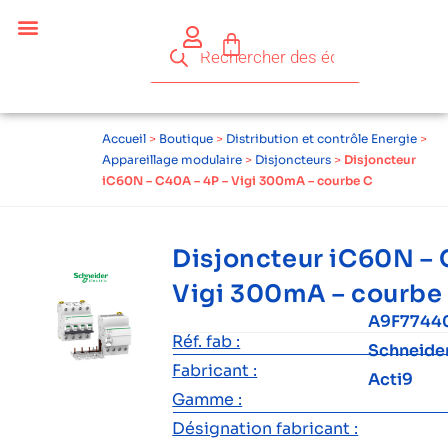
Accueil
>
Boutique
>
Distribution et contrôle Energie
>
Appareillage modulaire
>
Disjoncteurs
>
Disjoncteur
iC60N – C40A – 4P – Vigi 300mA – courbe C
Disjoncteur iC60N – 
Vigi 300mA – courbe
A9F77440
Réf. fab :
Schneide
Fabricant :
Acti9
Gamme :
Désignation fabricant :