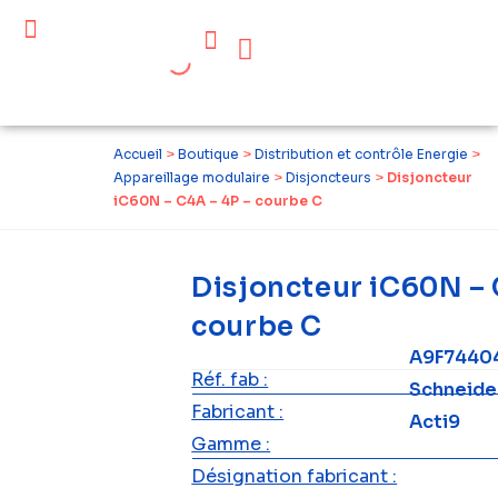
Céder ses équipements .
Qui sommes-nous ?
Pourquoi réemployer ?
Devenir acteur du réemploi
Accueil
>
Boutique
>
Distribution et contrôle Energie
>
Appareillage modulaire
>
Disjoncteurs
>
Disjoncteur
iC60N – C4A – 4P – courbe C
Disjoncteur iC60N – 
courbe C
A9F7440
Réf. fab :
Schneide
Fabricant :
Acti9
Gamme :
Désignation fabricant :