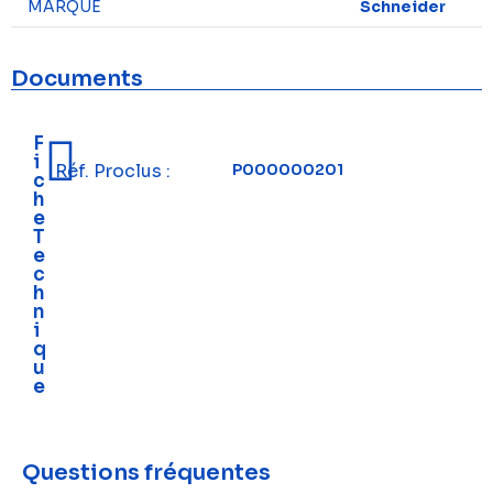
MARQUE
Schneider
Documents
F
i
Réf. Proclus :
P000000201
c
h
e
T
e
c
h
n
i
q
u
e
Questions fréquentes