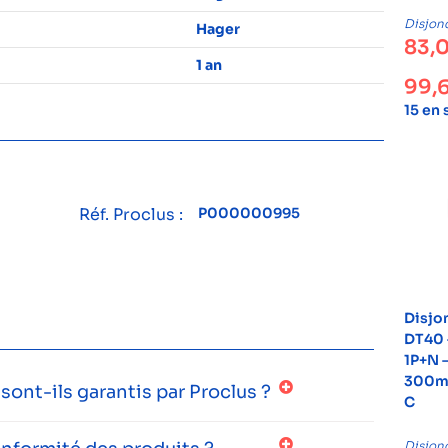
Disjon
Hager
83,
1 an
99,
15 en
Réf. Proclus :
P000000995
Disjo
DT40 
1P+N –
300mA
ont-ils garantis par Proclus ?
C
Disjon