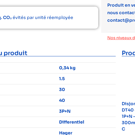
Produit en v
nous contact
q. CO₂
évités par unité réemployée
contact@pr
Nos niveaux 
u produit
Prod
0,34 kg
1.5
30
40
Disjo
DT40 
3P+N
1P+N –
Differentiel
300mA
C
Hager