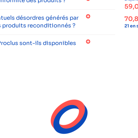
onformité des produits ?
59,
entuels désordres générés par
70,
 produits reconditionnés ?
21 en
roclus sont-ils disponibles