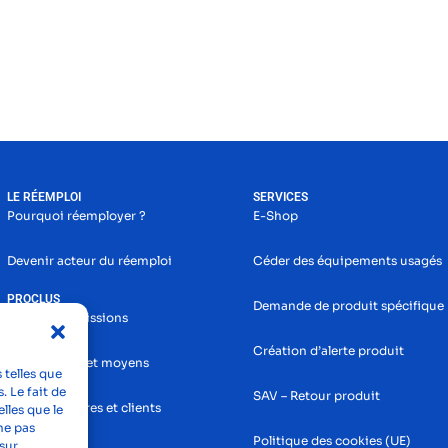
LE RÉEMPLOI
SERVICES
Pourquoi réemployer ?
E-Shop
Devenir acteur du réemploi
Céder des équipements usagés
PROCLUS
Demande de produit spécifique
Histoire et missions
Création d’alerte produit
Nos services et moyens
 telles que
. Le fait de
SAV – Retour produit
Nos partenaires et clients
lles que le
ne pas
Politique des cookies (UE)
sur