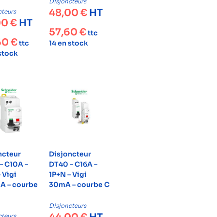
Disjoncteurs
48,00
€
HT
cteurs
00
€
HT
57,60
€
ttc
60
€
ttc
14 en stock
 stock
ncteur
Disjoncteur
– C10A –
DT40 – C16A –
 Vigi
1P+N – Vigi
 – courbe
30mA – courbe C
Disjoncteurs
cteurs