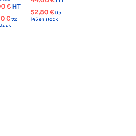
44,00
€
HT
00
€
HT
52,80
€
ttc
80
€
ttc
145 en stock
 stock