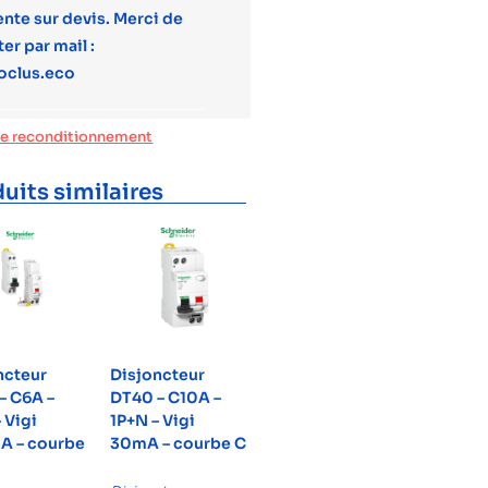
ente sur devis. Merci de
er par mail :
oclus.eco
de reconditionnement
uits similaires
ncteur
Disjoncteur
– C6A –
DT40 – C10A –
 Vigi
1P+N – Vigi
 – courbe
30mA – courbe C