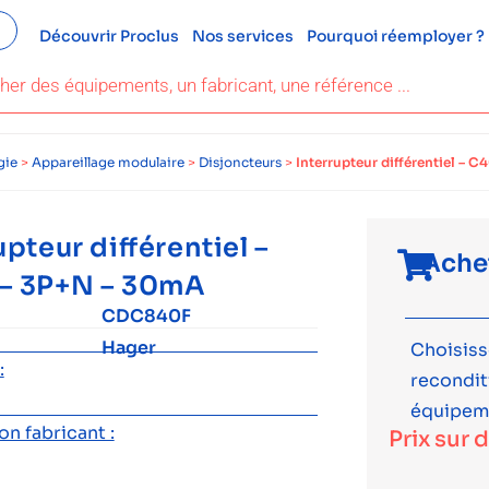
Découvrir Proclus
Nos services
Pourquoi réemployer ?
gie
>
Appareillage modulaire
>
Disjoncteurs
>
Interrupteur différentiel – 
upteur différentiel –
Ache
– 3P+N – 30mA
CDC840F
Hager
Choisiss
:
recondi
équipem
n fabricant :
Prix sur 