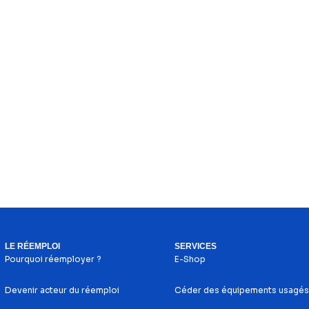
LE RÉEMPLOI
SERVICES
Pourquoi réemployer ?
E-Shop
Devenir acteur du réemploi
Céder des équipements usagés