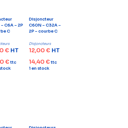
ncteur
Disjoncteur
– C6A – 2P
C60N – C32A –
rbe C
2P – courbe C
cteurs
Disjoncteurs
00
€
HT
12,00
€
HT
00
€
14,40
€
ttc
ttc
 stock
1 en stock
ncteur
Disjoncteurs