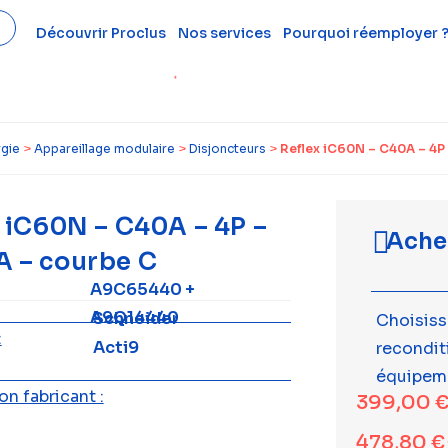
Découvrir Proclus
Nos services
Pourquoi réemployer 
rgie
>
Appareillage modulaire
>
Disjoncteurs
>
Reflex iC60N – C40A – 4P
 iC60N – C40A – 4P –
Ache
 – courbe C
A9C65440 +
A9Q14440
Schneider
Choisiss
:
Acti9
recondi
équipem
n fabricant :
399,00
478,80
€