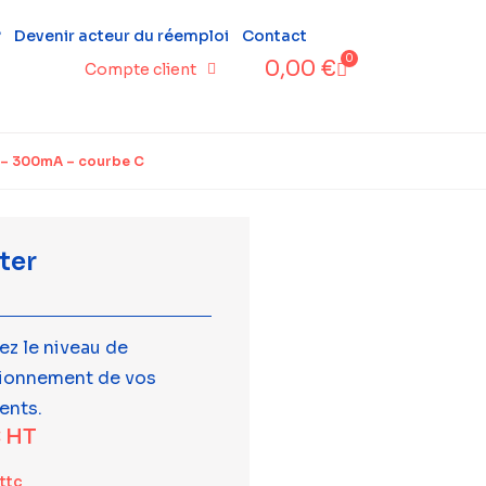
?
Devenir acteur du réemploi
Contact
0
0,00
€
Compte client
 – 300mA – courbe C
ter
ez le niveau de
tionnement de vos
ents.
€
HT
ttc