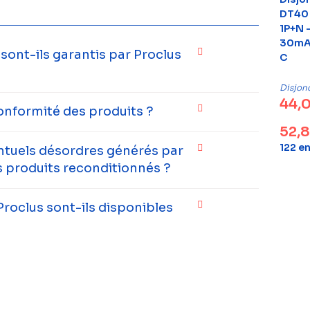
DT40 
1P+N –
30mA 
ont-ils garantis par Proclus
C
Disjon
44,
onformité des produits ?
52,
122 e
entuels désordres générés par
 produits reconditionnés ?
Proclus sont-ils disponibles