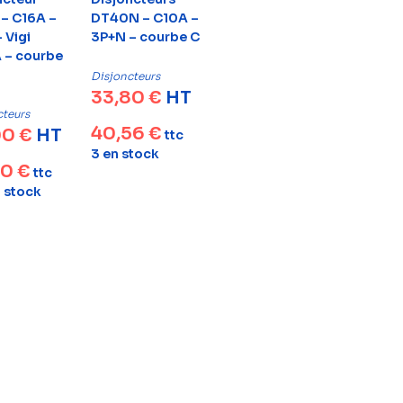
– C16A –
DT40N – C10A –
 Vigi
3P+N – courbe C
– courbe
Disjoncteurs
33,80
€
HT
cteurs
40,56
€
00
€
HT
ttc
3 en stock
80
€
ttc
n stock