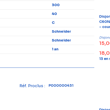
300
40
Disjo
C60N 
C
– cou
Schneider
Disjon
Schneider
15,
1 an
18,
13 en
Réf. Proclus :
P000000431
Disjo