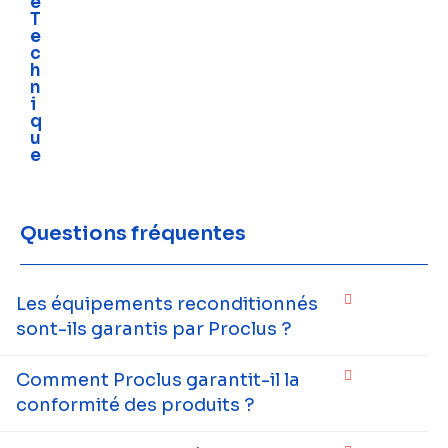
e
T
e
c
h
n
i
q
u
e
Questions fréquentes
Les équipements reconditionnés
sont-ils garantis par Proclus ?
Comment Proclus garantit-il la
conformité des produits ?