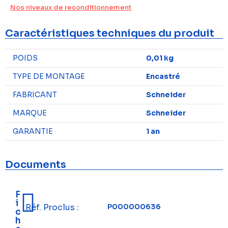
Nos niveaux de reconditionnement
Caractéristiques techniques du produit
POIDS
0,01 kg
TYPE DE MONTAGE
Encastré
FABRICANT
Schneider
MARQUE
Schneider
GARANTIE
1 an
Documents
F
i
Réf. Proclus :
P000000636
c
h