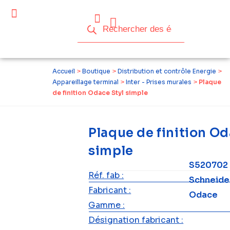
Céder ses équipements .
Qui sommes-nous ?
Pourquoi réemployer ?
Devenir acteur du réemploi
Accueil
>
Boutique
>
Distribution et contrôle Energie
>
Appareillage terminal
>
Inter - Prises murales
>
Plaque
de finition Odace Styl simple
Plaque de finition Od
simple
S520702
Réf. fab :
Schneide
Fabricant :
Odace
Gamme :
Désignation fabricant :