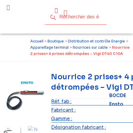
Accueil
>
Boutique
>
Distribution et contrôle Energie
>
Appareillage terminal
>
Nourrices sur cable
>
Nourrice
2 prises+ 4 prises détrompées – Vigi DT40 C10A
Nourrice 2 prises+ 4 
détrompées – Vigi D
B0CDE
Réf. fab :
Ensto
Fabricant :
Gamme :
Désignation fabricant :