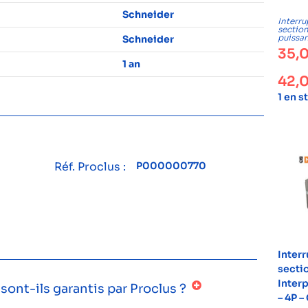
Schneider
Interru
sectio
puissa
Schneider
35,
1 an
42,
1 en s
Réf. Proclus :
P000000770
Inter
secti
Inter
ont-ils garantis par Proclus ?
– 4P –