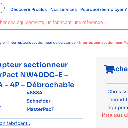
Découvrir Proclus
Nos services
Pourquoi réemployer ?
gie
>
Interrupteurs sectionneur de puissance
>
Interrupteur sectionneur 
upteur sectionneur
Ache
rPact NW40DC-E –
 – 4P – Débrochable
Choisiss
48884
recondi
Schneider
:
équipem
MasterPacT
Prix sur 
n fabricant :