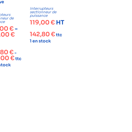
ve
Interrupteurs
sectionneur de
pteurs
puissance
nneur de
119,00
€
HT
nce
,00
€
-
142,80
€
,00
€
ttc
1 en stock
,80
€
-
,00
€
ttc
 stock