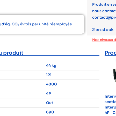
Produit en v
nous contact
contact@pr
 d’éq. CO₂
évités par unité réemployée
2 en stock
Nos niveaux 
u produit
Prod
44 kg
121
4000
4P
Inter
secti
Oui
Interp
690
4P – C