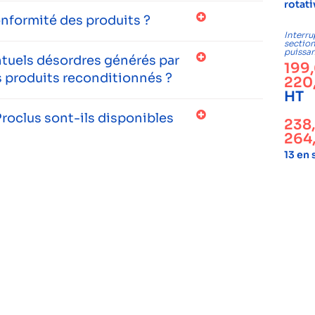
rotati
onformité des produits ?
Interru
sectio
puissa
entuels désordres générés par
199
 produits reconditionnés ?
220
HT
roclus sont-ils disponibles
238
264
13 en