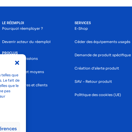
LE RÉEMPLOI
SERVICES
Pourquoi réemployer ?
E-Shop
Devenir acteur du réemploi
Céder des équipements usagés
PROCLUS
Demande de produit spécifique
Histoire et missions
Création d’alerte produit
Nos services et moyens
 telles que
. Le fait de
SAV – Retour produit
Nos partenaires et clients
lles que le
ne pas
Politique des cookies (UE)
sur
férences