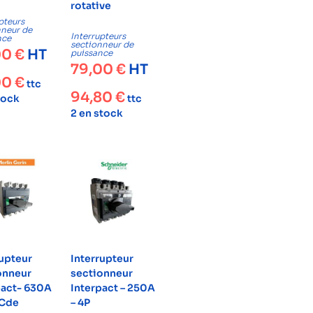
rotative
pteurs
nneur de
Interrupteurs
nce
sectionneur de
00
€
HT
puissance
79,00
€
HT
00
€
ttc
94,80
€
tock
ttc
2 en stock
rupteur
Interrupteur
onneur
sectionneur
pact- 630A
Interpact – 250A
 Cde
– 4P