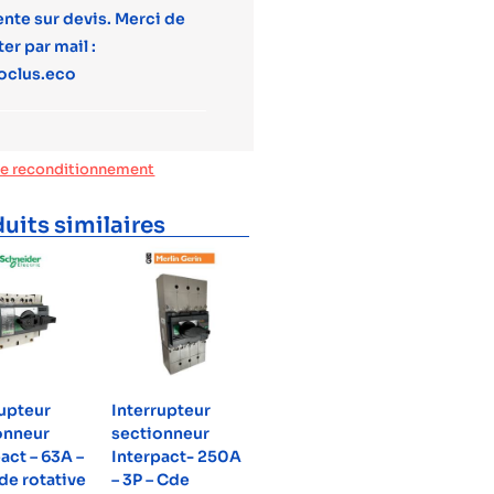
ente sur devis. Merci de
er par mail :
oclus.eco
de reconditionnement
uits similaires
rupteur
Interrupteur
onneur
sectionneur
act – 63A –
Interpact- 250A
de rotative
– 3P – Cde