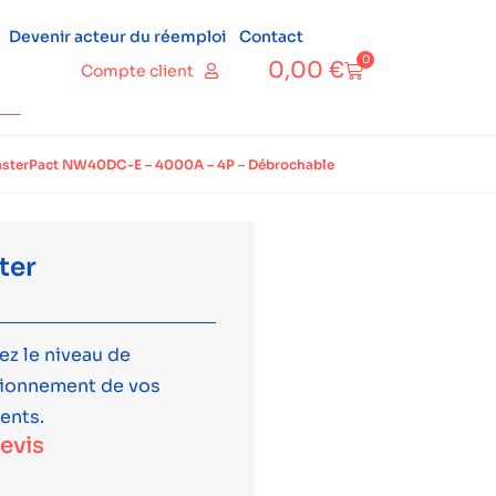
Devenir acteur du réemploi
Contact
0
0,00
€
Compte client
MasterPact NW40DC-E – 4000A – 4P – Débrochable
ter
ez le niveau de
tionnement de vos
ents.
devis