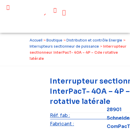
Céder ses équipements .
Qui sommes-nous ?
Pourquoi réemployer ?
Devenir acteur du réemploi
Accueil
>
Boutique
>
Distribution et contrôle Energie
>
Interrupteurs sectionneur de puissance
>
Interrupteur
sectionneur InterPacT- 40A – 4P – Cde rotative
latérale
Interrupteur section
InterPacT- 40A – 4P 
rotative latérale
28901
Réf. fab :
Schneide
Fabricant :
ComPac