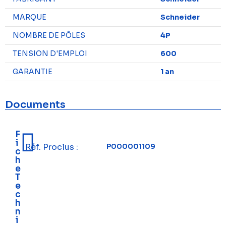
MARQUE
Schneider
NOMBRE DE PÔLES
4P
TENSION D'EMPLOI
600
GARANTIE
1 an
Documents
F
i
Réf. Proclus :
P000001109
c
h
e
T
e
c
h
n
i