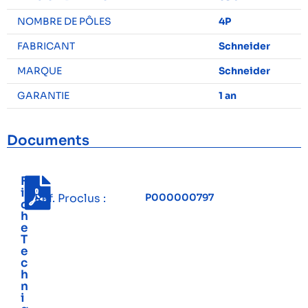
NOMBRE DE PÔLES
4P
FABRICANT
Schneider
MARQUE
Schneider
GARANTIE
1 an
Documents
F
i
Réf. Proclus :
P000000797
c
h
e
T
e
c
h
n
i