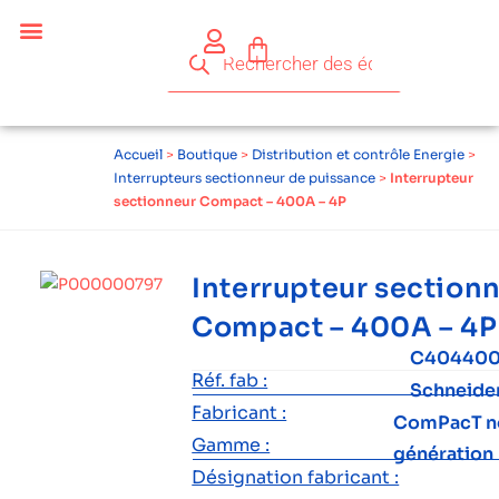
Accueil
>
Boutique
>
Distribution et contrôle Energie
>
Interrupteurs sectionneur de puissance
>
Interrupteur
sectionneur Compact – 400A – 4P
Interrupteur section
Compact – 400A – 4P
C40440
Réf. fab :
Schneide
Fabricant :
ComPacT n
Gamme :
génération
Désignation fabricant :