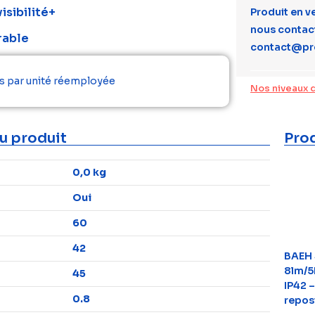
isibilité+
Produit en v
nous contact
rable
contact@pr
s par unité réemployée
Nos niveaux 
u produit
Prod
0,0 kg
Oui
60
42
BAEH 
8lm/5
45
IP42 –
0.8
repos