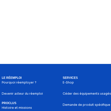
LE RÉEMPLOI
SERVICES
Pourquoi réemployer ?
E-Shop
Devenir acteur du réemploi
Céder des équipements usagés
PROCLUS
Demande de produit spécifique
Histoire et missions