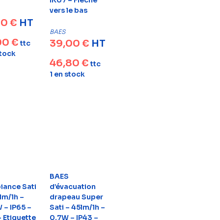
IK07 – Flèche
vers le bas
00
€
HT
BAES
00
€
39,00
€
HT
ttc
stock
46,80
€
ttc
1 en stock
BAES
iance Sati
d’évacuation
lm/1h –
drapeau Super
 – IP65 –
Sati – 45lm/1h –
 Etiquette
0,7W – IP43 –