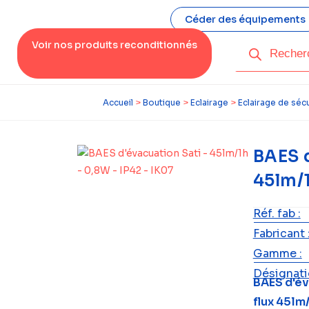
Céder des équipements
Voir nos produits reconditionnés
Accueil
>
Boutique
>
Eclairage
>
Eclairage de sécu
BAES d
45lm/1
Réf. fab :
Fabricant 
Gamme :
Désignatio
BAES d'év
flux 45lm