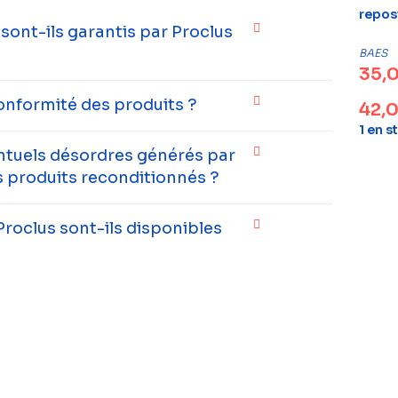
repos
ont-ils garantis par Proclus
BAES
35,
onformité des produits ?
42,
1 en s
entuels désordres générés par
 produits reconditionnés ?
Proclus sont-ils disponibles