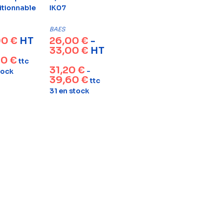
itionnable
IK07
BAES
00
€
HT
26,00
€
-
33,00
€
HT
00
€
ttc
31,20
€
-
tock
39,60
€
ttc
31 en stock