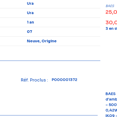
Ura
BAES
25,
Ura
30,
1 an
3 en 
07
Neuve, Origine
Réf. Proclus :
P000001372
BAES
d’amb
– 500
0,42W
IK09 –