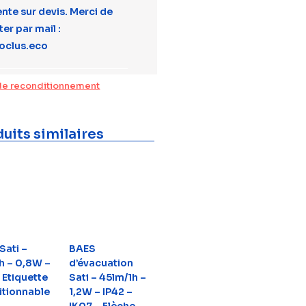
ente sur devis. Merci de
er par mail :
oclus.eco
de reconditionnement
uits similaires
Sati –
BAES
h – 0,8W –
d’évacuation
 Etiquette
Sati – 45lm/1h –
itionnable
1,2W – IP42 –