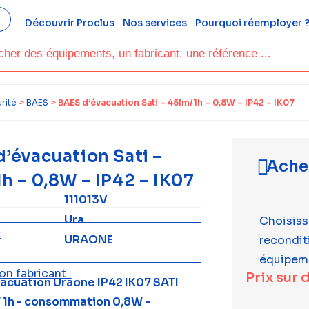
Découvrir Proclus
Nos services
Pourquoi réemployer 
rité
>
BAES
>
BAES d’évacuation Sati – 45lm/1h – 0,8W – IP42 – IK07
’évacuation Sati –
Ache
h – 0,8W – IP42 – IK07
111013V
Ura
Choisiss
:
URAONE
recondi
équipem
n fabricant :
Prix sur 
acuation Uraone IP42 IK07 SATI
/ 1h - consommation 0,8W -