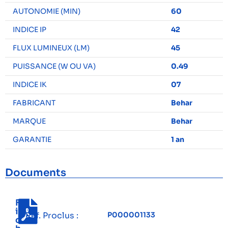
AUTONOMIE (MIN)
60
INDICE IP
42
FLUX LUMINEUX (LM)
45
PUISSANCE (W OU VA)
0.49
INDICE IK
07
FABRICANT
Behar
MARQUE
Behar
GARANTIE
1 an
Documents
F
i
Réf. Proclus :
P000001133
c