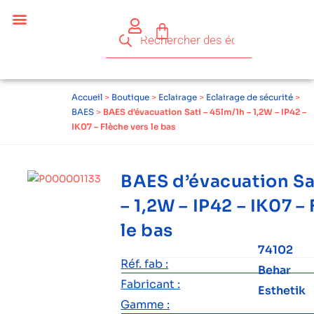
Accueil
>
Boutique
>
Eclairage
>
Eclairage de sécurité
>
BAES
>
BAES d’évacuation Sati – 45lm/1h – 1,2W – IP42 –
IK07 – Flèche vers le bas
BAES d’évacuation Sa
– 1,2W – IP42 – IK07 –
le bas
74102
Réf. fab :
Behar
Fabricant :
Esthetik
Gamme :