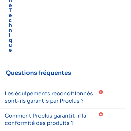
h
e
T
e
c
h
n
i
q
u
e
Questions fréquentes
Les équipements reconditionnés
sont-ils garantis par Proclus ?
Comment Proclus garantit-il la
conformité des produits ?