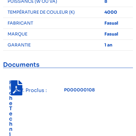
PUISSANCE (W OU VA)
8
TEMPÉRATURE DE COULEUR (K)
4000
FABRICANT
Fasual
MARQUE
Fasual
GARANTIE
1 an
Documents
F
i
Réf. Proclus :
P000000108
c
h
e
T
e
c
h
n
i