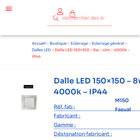
Céder ses équipements .
Qui sommes-nous ?
Pourquoi réemployer ?
Devenir acteur du réemploi
Accueil
>
Boutique
>
Eclairage
>
Eclairage général
>
Dalles LED
>
Dalle LED 150×150 – 8w – xlm – 4000k –
IP44
Dalle LED 150×150 – 8
4000k – IP44
M150
Réf. fab :
Fasual
Fabricant :
Gamme :
Désignation fabricant :