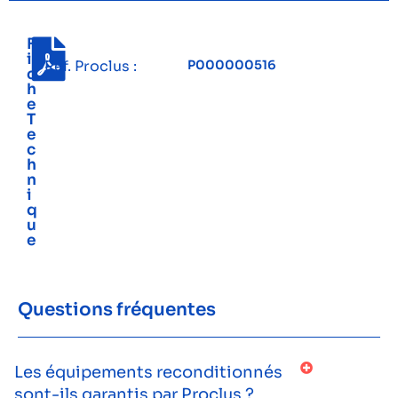
F
i
Réf. Proclus :
P000000516
c
h
e
T
e
c
h
n
i
q
u
e
Questions fréquentes
Les équipements reconditionnés
sont-ils garantis par Proclus ?