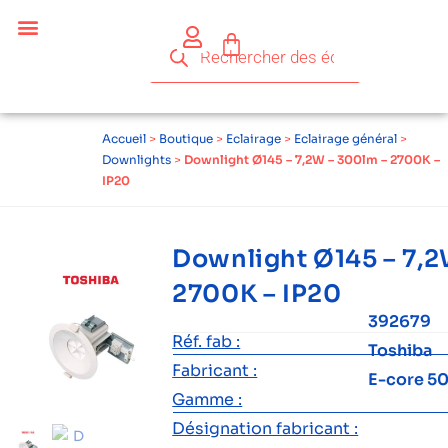
Accueil
>
Boutique
>
Eclairage
>
Eclairage général
>
Downlights
>
Downlight Ø145 – 7,2W – 300lm – 2700K –
IP20
Downlight Ø145 – 7,2
2700K – IP20
392679
Réf. fab :
Toshiba
Fabricant :
E-core 5
Gamme :
Désignation fabricant :