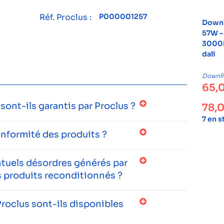
Réf. Proclus :
P000001257
Downl
57W –
3000K
dali
Downli
65,
ont-ils garantis par Proclus ?
78,
7 en 
onformité des produits ?
entuels désordres générés par
 produits reconditionnés ?
roclus sont-ils disponibles