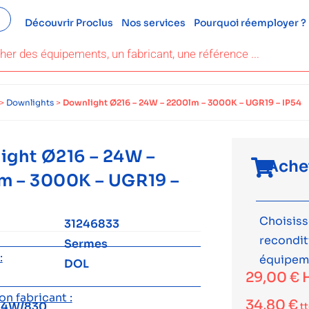
Découvrir Proclus
Nos services
Pourquoi réemployer ?
>
Downlights
>
Downlight Ø216 – 24W – 2200lm – 3000K – UGR19 – IP54
ight Ø216 – 24W –
Ache
m – 3000K – UGR19 –
Choisiss
31246833
recondi
Sermes
:
équipem
DOL
29,00
€
n fabricant :
34,80
€
24W/830
t