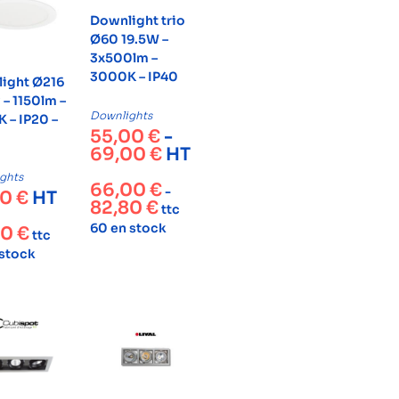
Downlight trio
Ø60 19.5W –
3x500lm –
3000K – IP40
ight Ø216
 – 1150lm –
Downlights
 – IP20 –
55,00
€
-
69,00
€
HT
ghts
66,00
€
-
00
€
HT
82,80
€
ttc
60 en stock
80
€
ttc
 stock