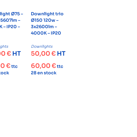
ight Ø75 –
Downlight trio
 5607lm –
Ø150 120w –
 – IP20 –
3x2600lm –
4000K – IP20
ghts
Downlights
00
€
HT
50,00
€
HT
00
€
60,00
€
ttc
ttc
stock
28 en stock