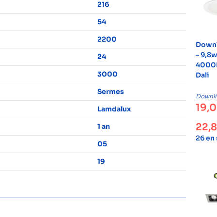
216
54
2200
Downl
– 9,8w
24
4000K
3000
Dali
Sermes
Downli
19,
Lamdalux
22,
1 an
26 en
05
19