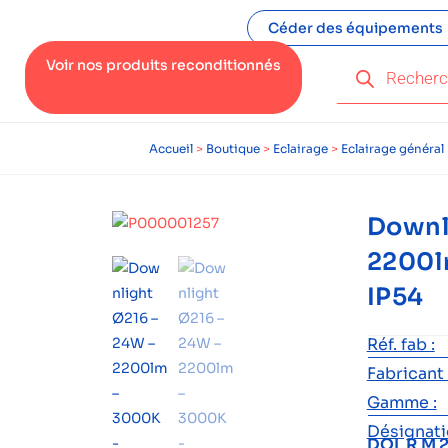
Céder des équipements
Voir nos produits reconditionnés
Accueil
>
Boutique
>
Eclairage
>
Eclairage général
Downl
2200l
IP54
Réf. fab :
Fabricant 
Gamme :
Désignatio
DOL R M 