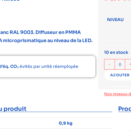
NIVEAU
 blanc RAL 9003. Diffuseur en PMMA
 microprismatique au niveau de la LED.
10 en stock
-
d’éq. CO₂
évités par unité réemployée
AJOUTER 
Nos niveaux 
u produit
Prod
0,9 kg