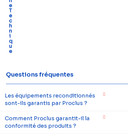
h
e
T
e
c
h
n
i
q
u
e
Questions fréquentes
Les équipements reconditionnés
sont-ils garantis par Proclus ?
Comment Proclus garantit-il la
conformité des produits ?