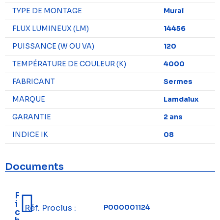
TYPE DE MONTAGE
Mural
FLUX LUMINEUX (LM)
14456
PUISSANCE (W OU VA)
120
TEMPÉRATURE DE COULEUR (K)
4000
FABRICANT
Sermes
MARQUE
Lamdalux
GARANTIE
2 ans
INDICE IK
08
Documents
F
i
Réf. Proclus :
P000001124
c