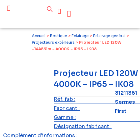
Céder ses équipements .
Qui sommes-nous ?
Pourquoi réemployer ?
Devenir acteur du réemploi
Accueil
>
Boutique
>
Eclairage
>
Eclairage général
>
Projecteurs extérieurs
>
Projecteur LED 120W
-14456lm – 4000K – IP65 – IK08
Projecteur LED 120W
4000K – IP65 – IK08
31211361
Réf. fab :
Sermes
Fabricant :
First
Gamme :
Désignation fabricant :
Complément d’informations :