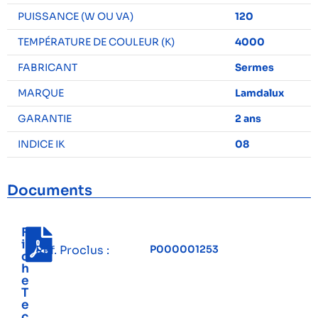
PUISSANCE (W OU VA)
120
TEMPÉRATURE DE COULEUR (K)
4000
FABRICANT
Sermes
MARQUE
Lamdalux
GARANTIE
2 ans
INDICE IK
08
Documents
F
i
Réf. Proclus :
P000001253
c
h
e
T
e
c