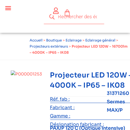
Accueil
>
Boutique
>
Eclairage
>
Eclairage général
>
Projecteurs extérieurs
>
Projecteur LED 120W – 16700lm
– 4000K – IP65 – IK08
Projecteur LED 120W 
4000K – IP65 – IK08
31371260
Réf. fab :
Sermes
Fabricant :
MAX/P
Gamme :
Désignation fabricant :
PAX/P 120 C (Optique intensive)