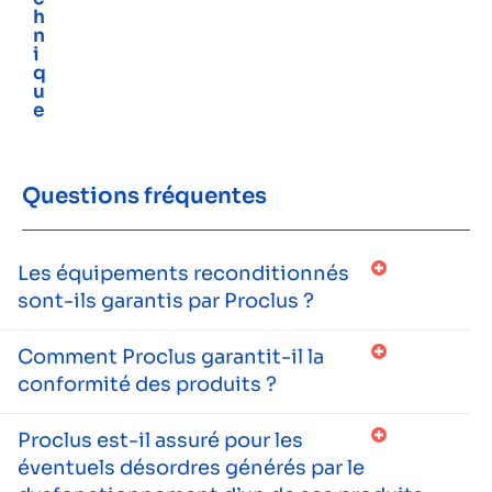
h
n
i
q
u
e
Questions fréquentes
Les équipements reconditionnés
sont-ils garantis par Proclus ?
Comment Proclus garantit-il la
conformité des produits ?
Proclus est-il assuré pour les
éventuels désordres générés par le