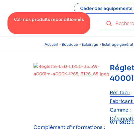
Céder des équipements
Voir nos produits reconditionnés
Accueil
>
Boutique
>
Eclairage
>
Eclairage général
Réglet
4000l
Réf. fab :
Fabricant 
Gamme :
Désignatio
WT120C L
Complément d’informations :