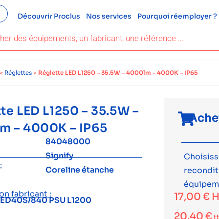
Découvrir Proclus
Nos services
Pourquoi réemployer ?
>
Réglettes
>
Réglette LED L1250 – 35.5W – 4000lm – 4000K – IP65
te LED L1250 – 35.5W –
Ache
m – 4000K – IP65
84048000
Signify
Choisiss
:
Coreline étanche
recondi
équipem
n fabricant :
17,00
€
H
ED40S/840 PSU L1200
20,40
€
t