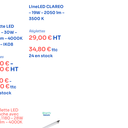
LineLED CLAREO
– 19W – 2050 lm –
3500 K
tte LED
Réglettes
 – 30W –
29,00
€
HT
m – 4000K
 – IK08
34,80
€
ttc
24 en stock
es
00
€
-
00
€
HT
20
€
-
80
€
ttc
 stock