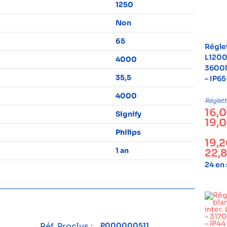
1250
Non
65
Régle
L1200
4000
3600l
35,5
– IP65
4000
Réglett
16,
Signify
19,
Philips
19,
1 an
22,
24 en
Réf. Proclus :
P000000511