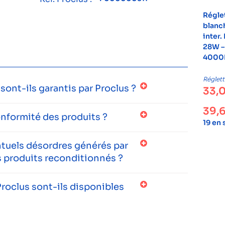
Régle
blanc
inter.
28W –
4000K
Réglett
ont-ils garantis par Proclus ?
33,
39,
onformité des produits ?
19 en
entuels désordres générés par
 produits reconditionnés ?
roclus sont-ils disponibles