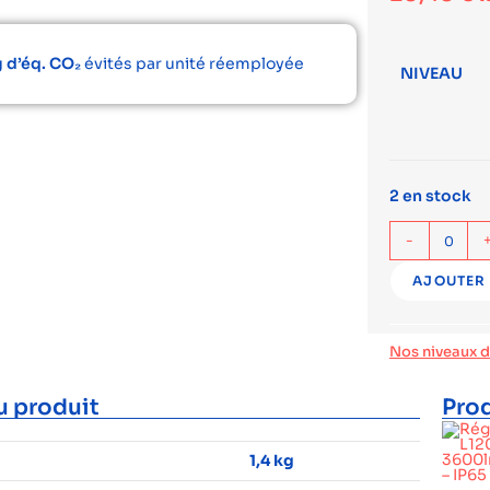
 d’éq. CO₂
évités par unité réemployée
NIVEAU
2 en stock
-
AJOUTER 
Nos niveaux 
u produit
Prod
1,4 kg