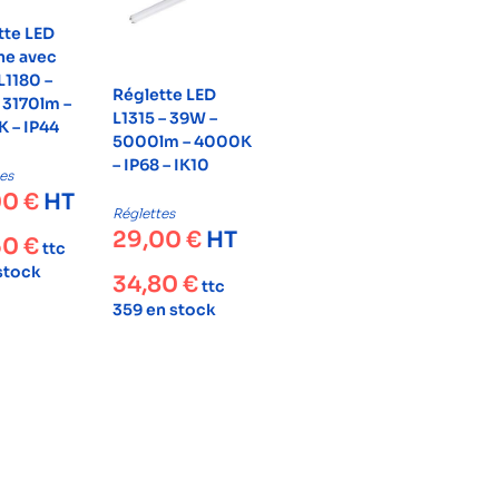
tte LED
he avec
 L1180 –
Réglette LED
 3170lm –
L1315 – 39W –
 – IP44
5000lm – 4000K
– IP68 – IK10
es
00
€
HT
Réglettes
29,00
€
HT
60
€
ttc
 stock
34,80
€
ttc
359 en stock