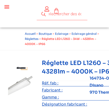
Accueil
>
Boutique
>
Eclairage
>
Eclairage général
>
Réglettes
>
Réglette LED L1260 – 34W – 4328lm –
4000K – IP66
Réglette LED L1260 –
4328lm – 4000K – IP
164734-
Réf. fab :
Disano
Fabricant :
970 Thema
Gamme :
Désignation fabricant :