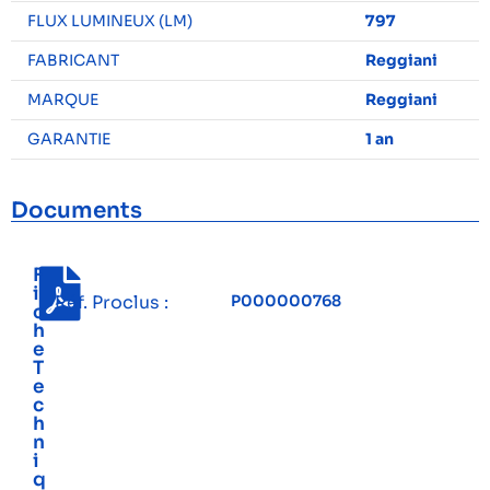
FLUX LUMINEUX (LM)
797
FABRICANT
Reggiani
MARQUE
Reggiani
GARANTIE
1 an
Documents
F
i
Réf. Proclus :
P000000768
c
h
e
T
e
c
h
n
i
q