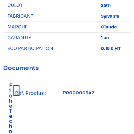
CULOT
2G11
FABRICANT
Sylvania
MARQUE
Claude
GARANTIE
1 an
ECO PARTICIPATION
0.15 € HT
Documents
F
i
Réf. Proclus :
P000000942
c
h
e
T
e
c
h
n