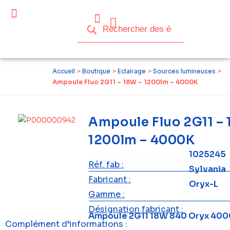
Accueil
>
Boutique
>
Eclairage
>
Sources lumineuses
>
Ampoule Fluo 2G11 – 18W – 1200lm – 4000K
Ampoule Fluo 2G11 – 
1200lm – 4000K
1025245
Réf. fab :
Sylvania
Fabricant :
Oryx-L
Gamme :
Désignation fabricant :
Ampoule 2G11 18W 840 Oryx 400
Complément d’informations :