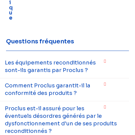
i
q
u
e
Questions fréquentes
Les équipements reconditionnés
sont-ils garantis par Proclus ?
Comment Proclus garantit-il la
conformité des produits ?
Proclus est-il assuré pour les
éventuels désordres générés par le
dysfonctionnement d’un de ses produits
reconditionnés ?